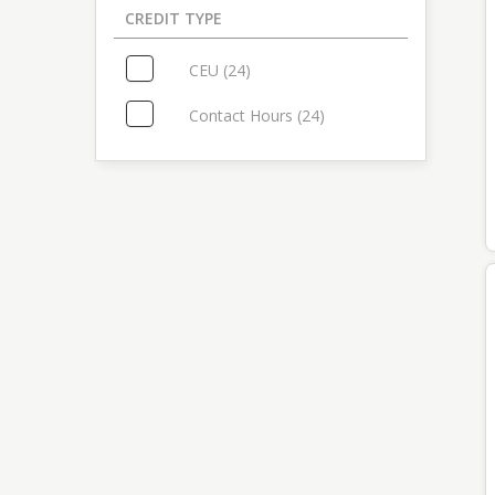
CREDIT TYPE
2 items in list
CEU (24)
Select: CEU
Contact Hours (24)
Select: Contact Hours