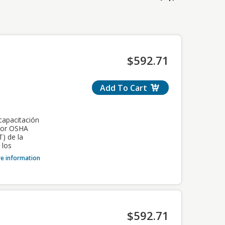
$592.71
Add To Cart
capacitación
 por OSHA
T) de la
 los
la Ley Local
e information
ecesarios
se en
ón de la
$592.71