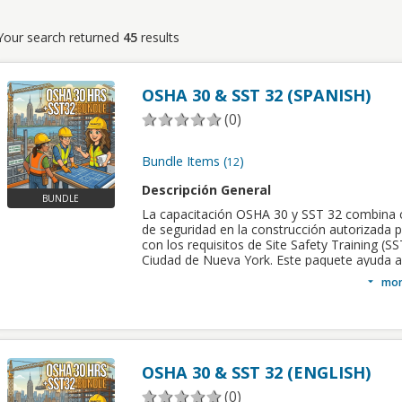
Your search returned
45
results
OSHA 30 & SST 32 (SPANISH)
(0)
Bundle Items
12
Descripción General
BUNDLE
La capacitación OSHA 30 y SST 32 combina 
de seguridad en la construcción autorizada
con los requisitos de Site Safety Training (SS
Ciudad de Nueva York. Este paquete ayuda a
trabajadores a cumplir con los requisitos de 
mor
196 mientras adquieren los conocimientos n
para trabajar de manera segura y mantener
cumplimiento en los proyectos de construcci
Ciudad de Nueva York.
OSHA 30 & SST 32 (ENGLISH)
CEUs:
6.2
(0)