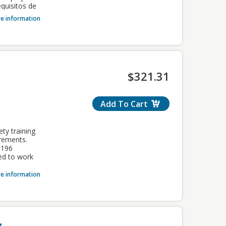
nea
equisitos de
sent to
tación
the
e information
ompletar
 mantenerse
 be the
la Ciudad de
rd to the
$321.31
pleted with
Add To Cart
lly tracked.
ul
ty training
irements.
 196
colaboración
ed to work
pacitación
e information
án enviadas
liente de
rá
 al
y