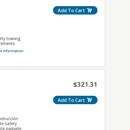
Add To Cart
ty training
colaboración
irements.
pacitación
w 196
e information
needed to
City
án enviadas
liente de
rá
 al
$321.31
Add To Cart
dad para
completarse
 70%.
rtnership
nstrucción
 Outreach
te Safety
Este paquete