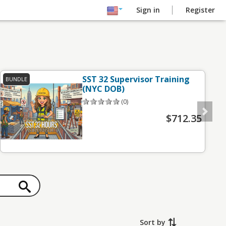
Sign in
Register
SST 32 Supervisor Training
BUNDLE
B
(NYC DOB)
(0)
$712.35
Sort by